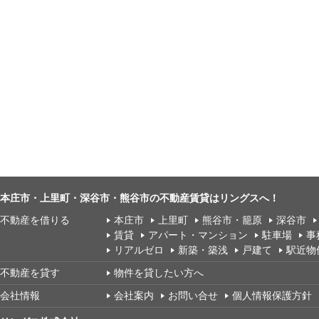
本庄市・上里町・深谷市・熊谷市の不動産賃貸はリングスへ！
不動産を借りる
本庄市
上里町
熊谷市・籠原
深谷市
賃貸
アパート・マンション
駐車場
事
リアルゼロ
新築・築浅
戸建て
駅近物
不動産を貸す
物件を貸したい方へ
会社情報
会社案内
お問い合せ
個人情報保護方針