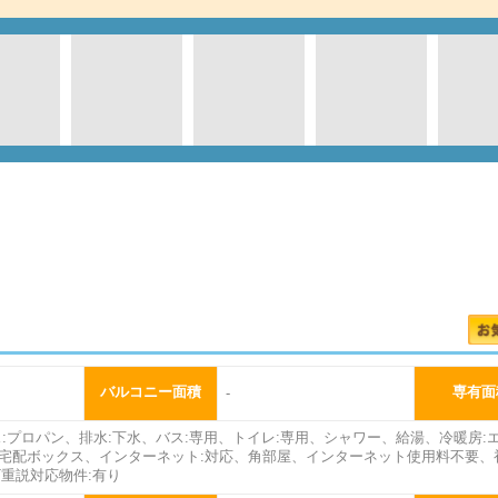
0
バルコニー面積
専有面
-
ス:プロパン、排水:下水、バス:専用、トイレ:専用、シャワー、給湯、冷暖房
宅配ボックス、インターネット:対応、角部屋、インターネット使用料不要、
T重説対応物件:有り