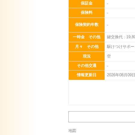
保証金
-
保険料
-
保険契約年数
-
一時金 その他
鍵交換代 : 19,
月々 その他
駆けつけサポート料
現況
空
その他交通
-
情報更新日
2026年08月09
地図