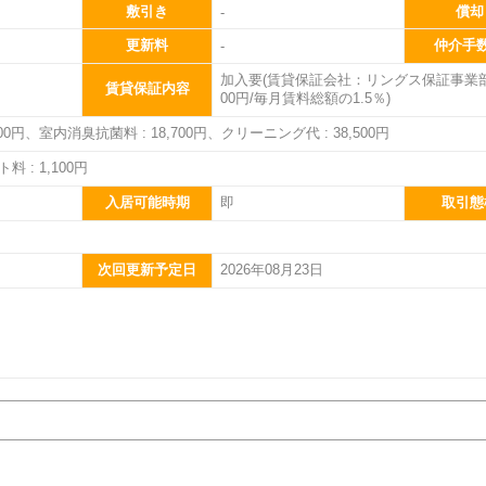
敷引き
償却
-
更新料
仲介手
-
加入要(賃貸保証会社：リングス保証事業部、
賃貸保証内容
00円/毎月賃料総額の1.5％)
800円、室内消臭抗菌料 : 18,700円、クリーニング代 : 38,500円
 : 1,100円
入居可能時期
即
取引態
日
次回更新予定日
2026年08月23日