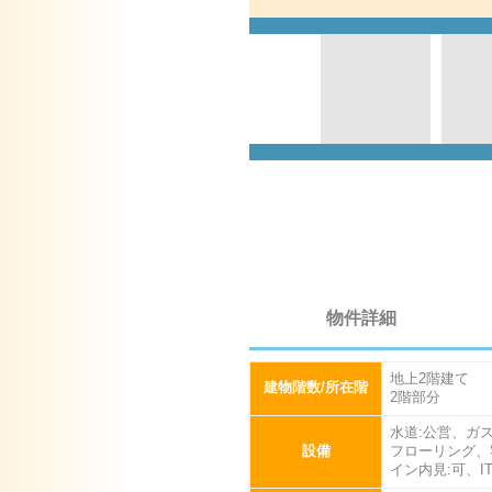
物件詳細
地上2階建て
建物階数/所在階
2階部分
水道:公営、ガ
設備
フローリング、
イン内見:可、I