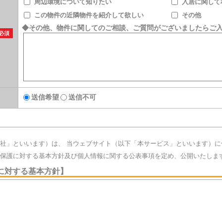
周辺環境について知りたい
入居に関して
この物件の近隣物件を紹介して欲しい
その他
◆その他、物件に関してのご相談、ご質問がございましたらご
必須
送信希望
送信不可
社」といいます）は、 当ウェブサイト（以下「本サービス」といいます）に
保護に対する基本方針及び個人情報に関する公表事項を定め、公開いたしま
に対する基本方針】
ビジネスとして、本サービスを提供しております。 全てのお客様に安心し
ております個人情報を安全に管理することが至上命題であると考え、 プライ
います。 当社はこの責任を果たしていくために、以下の個人情報保護方針を