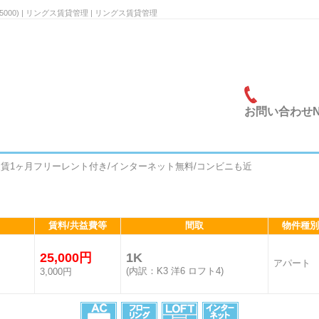
5000) | リングス賃貸管理 | リングス賃貸管理
お問い合わせNo.
家賃1ヶ月フリーレント付き/インターネット無料/コンビニも近
賃料/共益費等
間取
物件種別
25,000円
1K
アパート
(内訳：K3 洋6 ロフト4)
3,000円