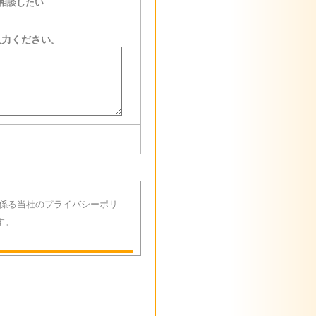
相談したい
入力ください。
係る当社のプライバシーポリ
す。
てお付き合い頂くために、 本
バシー保護を当社の企業活動
定め、個人情報の適正な取り