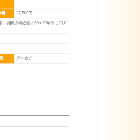
-
数料
27,500円
初回賃料総額の60％/2年毎に20,0
様
専任媒介