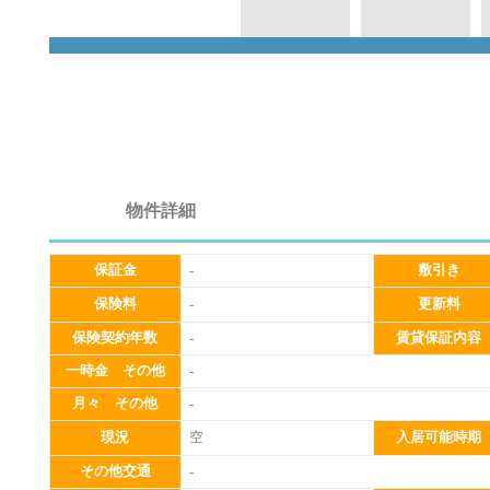
0
物件詳細
保証金
敷引き
-
保険料
更新料
-
保険契約年数
賃貸保証内容
-
一時金 その他
-
月々 その他
-
現況
空
入居可能時期
その他交通
-