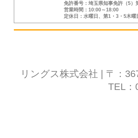
免許番号：埼玉県知事免許（5）第1
付き合い頂くために、 
営業時間：10:00～18:00
定休日：水曜日、第1・3・5木曜
ております個人情報を安
あると考え、 プライバ
ける社会的責任と捉えて
たしていくために、以下
リングス株式会社 | 〒：367-
人情報の適正な取り扱い
TEL：0
す。
1．対象
当社は、本サービスに係
護方針を適用いたします