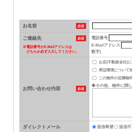
お名前
必須
電話番号
ご連絡先
必須
E-Mailアドレス
※
電話番号かE-Mailアドレスは
数字)
どちらか必ず入力してください。
お店(不動産会社)
周辺環境について
この物件の近隣物
◆その他、物件に関
お問い合わせ内容
必須
ダイレクトメール
送信希望
送信不