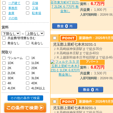
一戸建て
店舗
6
.7
万円
賃料：
事務所
工場
共益費：
1,800 円
倉庫
駐車場
入居可能時期：
2026年 
その他
賃料
～
新築物件・2026年9月
共益費/管理費を含む
敷金なし
礼金なし
児玉郡上里町七本木3231-1
ＪＲ高崎線神保原駅まで徒歩35分
間取り
ＪＲ高崎線本庄駅まで徒歩40分
ＪＲ上越新幹線本庄早稲田駅まで徒歩46
ワンルーム
1K
アパート
1DK
1LDK
6
.8
万円
賃料：
2K
2DK
2LDK
3K
共益費：
3,500 円
3DK
3LDK
入居可能時期：
2026年 
4K
4DK
4LDK
4LDK以上
その他の条件で検索
新築物件・2026年9月
児玉郡上里町七本木3231-1
ＪＲ高崎線神保原駅まで徒歩35分