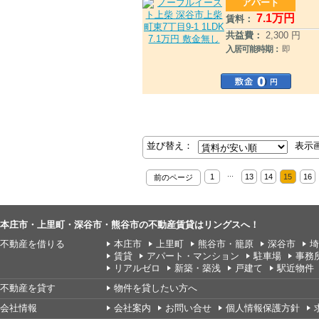
アパート
7
.1
万円
賃料：
共益費：
2,300 円
入居可能時期：
即
並び替え：
表示
...
1
13
14
15
16
前のページ
本庄市・上里町・深谷市・熊谷市の不動産賃貸はリングスへ！
不動産を借りる
本庄市
上里町
熊谷市・籠原
深谷市
埼
賃貸
アパート・マンション
駐車場
事務
リアルゼロ
新築・築浅
戸建て
駅近物件
不動産を貸す
物件を貸したい方へ
会社情報
会社案内
お問い合せ
個人情報保護方針