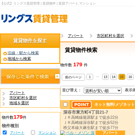
【公式】リングス賃貸管理 | 賃貸物件 | 賃貸アパート,マンション
アパート
市区町村を選択
賃貸物件を探す
賃貸物件検索
沿線・駅から検索
地域から検索
179
物件数
件
...
1
13
14
15
16
前のページ
並び替え：
表示
アパート
市区町村を選択
地域を選択
ネット無料/メゾネッ
深谷市東方町4丁目21-7
179
物件数
件
ＪＲ高崎線籠原駅まで徒歩22分
ＪＲ高崎線深谷駅まで徒歩52分
物件種別
秩父本線大麻生駅まで徒歩77分
アパート
マンション
アパート