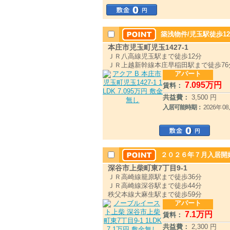
築浅物件/児玉駅徒歩1
本庄市児玉町児玉1427-1
ＪＲ八高線児玉駅まで徒歩12分
ＪＲ上越新幹線本庄早稲田駅まで徒歩76
アパート
7
.095
万円
賃料：
共益費：
3,500 円
入居可能時期：
2026年 
２０２６年７月入居開始
深谷市上柴町東7丁目9-1
ＪＲ高崎線籠原駅まで徒歩36分
ＪＲ高崎線深谷駅まで徒歩44分
秩父本線大麻生駅まで徒歩59分
アパート
7
.1
万円
賃料：
共益費：
2,300 円