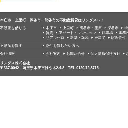
本庄市・上里町・深谷市・熊谷市の不動産賃貸はリングスへ！
不動産を借りる
本庄市
上里町
熊谷市・籠原
深谷市
埼
賃貸
アパート・マンション
駐車場
事務
リアルゼロ
新築・築浅
戸建て
駅近物件
不動産を貸す
物件を貸したい方へ
会社情報
会社案内
お問い合せ
個人情報保護方針
リングス株式会社
〒367-0042 埼玉県本庄市けや木2-4-8 TEL 0120-72-8715