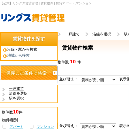
【公式】リングス賃貸管理 | 賃貸物件 | 賃貸アパート,マンション
一戸建て
沿線を選択
駅
賃貸物件を探す
賃貸物件検索
沿線・駅から検索
地域から検索
10
物件数
件
並び替え：
表示
一戸建て
沿線を選択
駅を選択
10
物件数
件
物件種別
並び替え：
表示
アパート
マンション