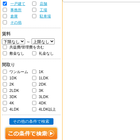
一戸建て
店舗
事務所
工場
倉庫
駐車場
その他
賃料
～
共益費/管理費を含む
敷金なし
礼金なし
間取り
ワンルーム
1K
1DK
1LDK
2K
2DK
2LDK
3K
3DK
3LDK
4K
4DK
4LDK
4LDK以上
その他の条件で検索