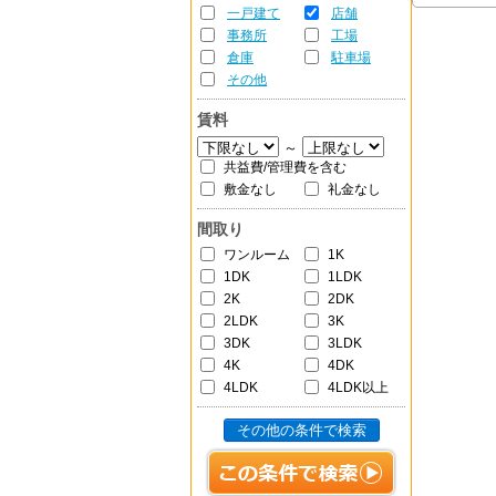
一戸建て
店舗
事務所
工場
倉庫
駐車場
その他
賃料
～
共益費/管理費を含む
敷金なし
礼金なし
間取り
ワンルーム
1K
1DK
1LDK
2K
2DK
2LDK
3K
3DK
3LDK
4K
4DK
4LDK
4LDK以上
その他の条件で検索