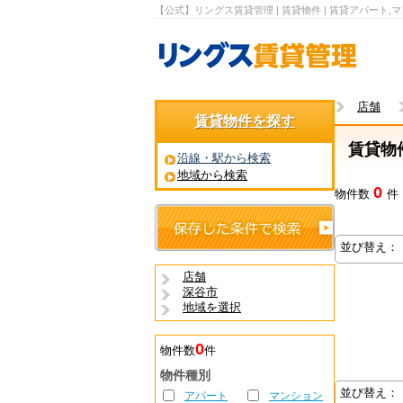
【公式】リングス賃貸管理 | 賃貸物件 | 賃貸アパート,
店舗
賃貸物件を探す
賃貸物
沿線・駅から検索
地域から検索
0
物件数
件
並び替え：
店舗
深谷市
地域を選択
0
物件数
件
物件種別
並び替え：
アパート
マンション