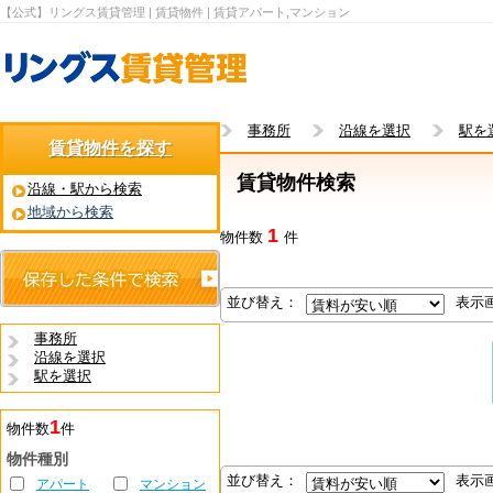
【公式】リングス賃貸管理 | 賃貸物件 | 賃貸アパート,マンション
事務所
沿線を選択
駅を
賃貸物件を探す
賃貸物件検索
沿線・駅から検索
地域から検索
1
物件数
件
並び替え：
表示
事務所
沿線を選択
駅を選択
1
物件数
件
物件種別
並び替え：
表示
アパート
マンション