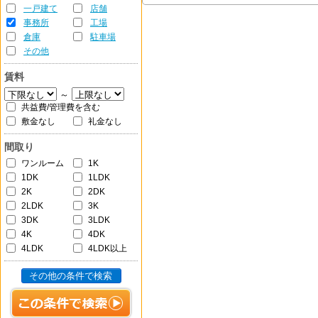
一戸建て
店舗
事務所
工場
倉庫
駐車場
その他
賃料
～
共益費/管理費を含む
敷金なし
礼金なし
間取り
ワンルーム
1K
1DK
1LDK
2K
2DK
2LDK
3K
3DK
3LDK
4K
4DK
4LDK
4LDK以上
その他の条件で検索