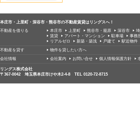
本庄市・上里町・深谷市・熊谷市の不動産賃貸はリングスへ！
不動産を借りる
本庄市
上里町
熊谷市・籠原
深谷市
埼
賃貸
アパート・マンション
駐車場
事務
リアルゼロ
新築・築浅
戸建て
駅近物件
不動産を貸す
物件を貸したい方へ
会社情報
会社案内
お問い合せ
個人情報保護方針
リングス株式会社
〒367-0042 埼玉県本庄市けや木2-4-8 TEL 0120-72-8715