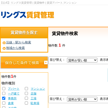
【公式】リングス賃貸管理 | 賃貸物件 | 賃貸アパート,マンション
賃貸物件を探す
賃貸物件検索
沿線・駅から検索
1
物件数
件
地域から検索
並び替え：
表示
1
物件数
件
物件種別
アパート
マンション
一戸建て
店舗
事務所
工場
並び替え：
表示
倉庫
駐車場