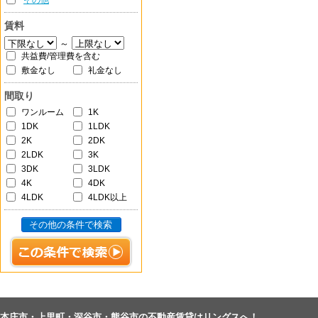
その他
賃料
～
共益費/管理費を含む
敷金なし
礼金なし
間取り
ワンルーム
1K
1DK
1LDK
2K
2DK
2LDK
3K
3DK
3LDK
4K
4DK
4LDK
4LDK以上
その他の条件で検索
本庄市・上里町・深谷市・熊谷市の不動産賃貸はリングスへ！