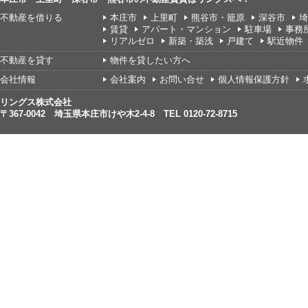
不動産を借りる
本庄市
上里町
熊谷市・籠原
深谷市
埼
賃貸
アパート・マンション
駐車場
事務
リアルゼロ
新築・築浅
戸建て
駅近物件
不動産を貸す
物件を貸したい方へ
会社情報
会社案内
お問い合せ
個人情報保護方針
リングス株式会社
〒367-0042 埼玉県本庄市けや木2-4-8 TEL 0120-72-8715