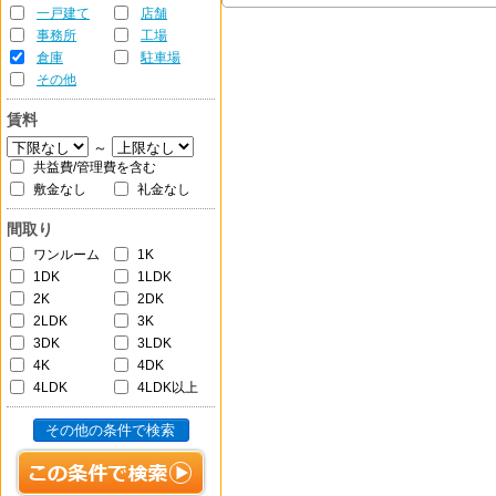
一戸建て
店舗
事務所
工場
倉庫
駐車場
その他
賃料
～
共益費/管理費を含む
敷金なし
礼金なし
間取り
ワンルーム
1K
1DK
1LDK
2K
2DK
2LDK
3K
3DK
3LDK
4K
4DK
4LDK
4LDK以上
その他の条件で検索