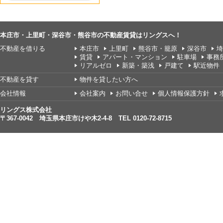
本庄市・上里町・深谷市・熊谷市の不動産賃貸はリングスへ！
不動産を借りる
本庄市
上里町
熊谷市・籠原
深谷市
埼
賃貸
アパート・マンション
駐車場
事務
リアルゼロ
新築・築浅
戸建て
駅近物件
不動産を貸す
物件を貸したい方へ
会社情報
会社案内
お問い合せ
個人情報保護方針
リングス株式会社
〒367-0042 埼玉県本庄市けや木2-4-8 TEL 0120-72-8715