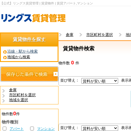
【公式】リングス賃貸管理 | 賃貸物件 | 賃貸アパート,マンション
倉庫
市区町村を選択
地
賃貸物件を探す
賃貸物件検索
沿線・駅から検索
地域から検索
0
物件数
件
並び替え：
表示
倉庫
市区町村を選択
地域を選択
0
物件数
件
物件種別
並び替え：
表示
アパート
マンション