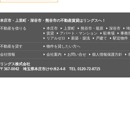
本庄市・上里町・深谷市・熊谷市の不動産賃貸はリングスへ！
不動産を借りる
本庄市
上里町
熊谷市・籠原
深谷市
埼
賃貸
アパート・マンション
駐車場
事務
リアルゼロ
新築・築浅
戸建て
駅近物件
不動産を貸す
物件を貸したい方へ
会社情報
会社案内
お問い合せ
個人情報保護方針
リングス株式会社
〒367-0042 埼玉県本庄市けや木2-4-8 TEL 0120-72-8715