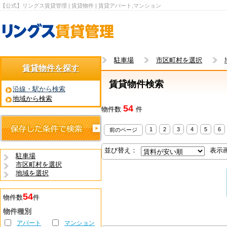
【公式】リングス賃貸管理 | 賃貸物件 | 賃貸アパート,マンション
駐車場
市区町村を選択
賃貸物件を探す
賃貸物件検索
沿線・駅から検索
地域から検索
54
物件数
件
1
2
3
4
5
6
前のページ
並び替え：
表示
駐車場
市区町村を選択
地域を選択
54
物件数
件
物件種別
アパート
マンション