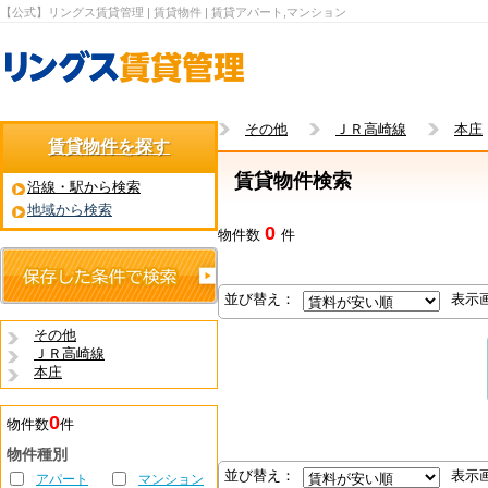
【公式】リングス賃貸管理 | 賃貸物件 | 賃貸アパート,マンション
その他
ＪＲ高崎線
本庄
賃貸物件を探す
賃貸物件検索
沿線・駅から検索
地域から検索
0
物件数
件
並び替え：
表示
その他
ＪＲ高崎線
本庄
0
物件数
件
物件種別
並び替え：
表示
アパート
マンション