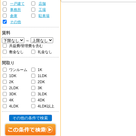
一戸建て
店舗
事務所
工場
倉庫
駐車場
その他
賃料
～
共益費/管理費を含む
敷金なし
礼金なし
間取り
ワンルーム
1K
1DK
1LDK
2K
2DK
2LDK
3K
3DK
3LDK
4K
4DK
4LDK
4LDK以上
その他の条件で検索