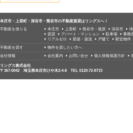
本庄市・上里町・深谷市・熊谷市の不動産賃貸はリングスへ！
不動産を借りる
本庄市
上里町
熊谷市・籠原
深谷市
埼
賃貸
アパート・マンション
駐車場
事務
リアルゼロ
新築・築浅
戸建て
駅近物件
不動産を貸す
物件を貸したい方へ
会社情報
会社案内
お問い合せ
個人情報保護方針
リングス株式会社
〒367-0042 埼玉県本庄市けや木2-4-8 TEL 0120-72-8715