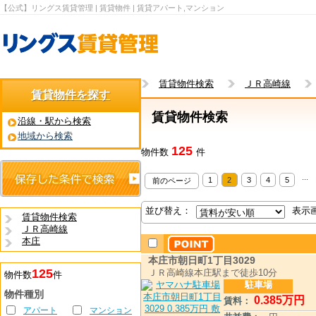
【公式】リングス賃貸管理 | 賃貸物件 | 賃貸アパート,マンション
賃貸物件検索
ＪＲ高崎線
賃貸物件を探す
賃貸物件検索
沿線・駅から検索
地域から検索
125
物件数
件
...
1
2
3
4
5
前のページ
並び替え：
表示
賃貸物件検索
ＪＲ高崎線
本庄
本庄市朝日町1丁目3029
125
ＪＲ高崎線本庄駅まで徒歩10分
物件数
件
駐車場
物件種別
0
.385
万円
賃料：
アパート
マンション