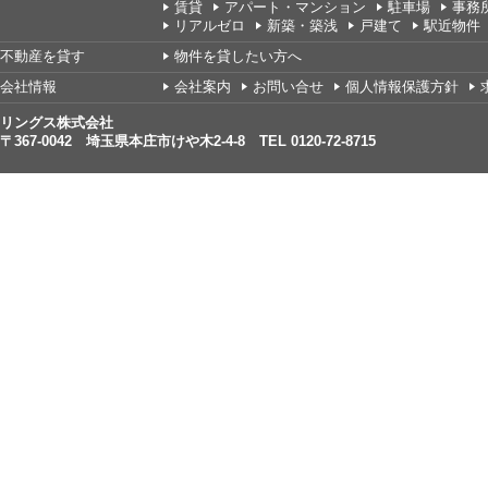
賃貸
アパート・マンション
駐車場
事務
リアルゼロ
新築・築浅
戸建て
駅近物件
不動産を貸す
物件を貸したい方へ
会社情報
会社案内
お問い合せ
個人情報保護方針
リングス株式会社
〒367-0042 埼玉県本庄市けや木2-4-8 TEL 0120-72-8715