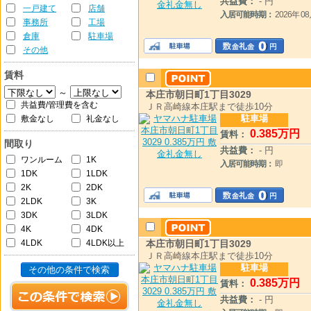
共益費：
- 円
一戸建て
店舗
入居可能時期：
2026年 
事務所
工場
倉庫
駐車場
その他
賃料
～
本庄市朝日町1丁目3029
共益費/管理費を含む
ＪＲ高崎線本庄駅まで徒歩10分
駐車場
敷金なし
礼金なし
0
.385
万円
賃料：
間取り
共益費：
- 円
ワンルーム
1K
入居可能時期：
即
1DK
1LDK
2K
2DK
2LDK
3K
3DK
3LDK
4K
4DK
4LDK
4LDK以上
本庄市朝日町1丁目3029
ＪＲ高崎線本庄駅まで徒歩10分
駐車場
その他の条件で検索
0
.385
万円
賃料：
共益費：
- 円