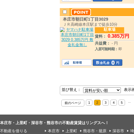
本庄市朝日町1丁目3029
ＪＲ高崎線本庄駅まで徒歩10分
駐車場
0
.385
万円
賃料：
共益費：
- 円
入居可能時期：
即
並び替え：
表示
...
1
2
3
4
5
前のページ
本庄市・上里町・深谷市・熊谷市の不動産賃貸はリングスへ！
不動産を借りる
本庄市
上里町
熊谷市・籠原
深谷市
埼