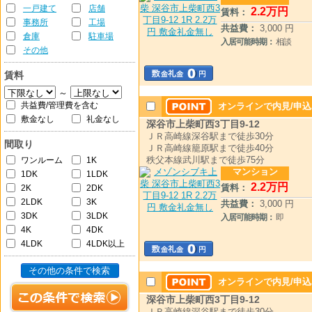
一戸建て
店舗
2
.2
万円
賃料：
事務所
工場
共益費：
3,000 円
倉庫
駐車場
入居可能時期：
相談
その他
賃料
～
共益費/管理費を含む
オンラインで内見/申込
敷金なし
礼金なし
深谷市上柴町西3丁目9-12
ＪＲ高崎線深谷駅まで徒歩30分
間取り
ＪＲ高崎線籠原駅まで徒歩40分
秩父本線武川駅まで徒歩75分
ワンルーム
1K
マンション
1DK
1LDK
2
.2
万円
賃料：
2K
2DK
2LDK
3K
共益費：
3,000 円
3DK
3LDK
入居可能時期：
即
4K
4DK
4LDK
4LDK以上
その他の条件で検索
オンラインで内見/申込
深谷市上柴町西3丁目9-12
ＪＲ高崎線深谷駅まで徒歩30分