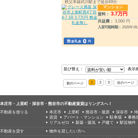
秩父本線武川駅まで徒歩69分
マンション
3
.7
万円
賃料：
共益費：
3,000 円
入居可能時期：
2026年 
並び替え：
表示
1
2
3
次のページ
前のページ
本庄市・上里町・深谷市・熊谷市の不動産賃貸はリングスへ！
不動産を借りる
本庄市
上里町
熊谷市・籠原
深谷市
埼
賃貸
アパート・マンション
駐車場
事務
リアルゼロ
新築・築浅
戸建て
駅近物件
不動産を貸す
物件を貸したい方へ