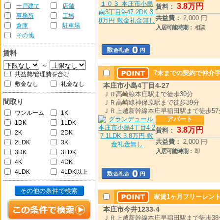
3
.8
万円
一戸建て
店舗
賃料：
事務所
工場
共益費：
2,000 円
倉庫
駐車場
入居可能時期：
相談
その他
賃料
～
7末までの契約で仲介手
共益費/管理費を含む
敷金なし
礼金なし
本庄市小島4丁目4-27
ＪＲ高崎線本庄駅まで徒歩30分
間取り
ＪＲ高崎線神保原駅まで徒歩39分
ＪＲ上越新幹線本庄早稲田駅まで徒歩57
ワンルーム
1K
アパート
1DK
1LDK
3
.8
万円
賃料：
2K
2DK
共益費：
2,000 円
2LDK
3K
入居可能時期：
即
3DK
3LDK
4K
4DK
4LDK
4LDK以上
その他の条件で検索
家賃1ヶ月フリーレント
本庄市今井1233-4
ＪＲ上越新幹線本庄早稲田駅まで徒歩38