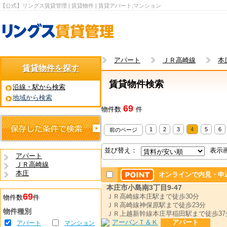
【公式】リングス賃貸管理 | 賃貸物件 | 賃貸アパート,マンション
アパート
ＪＲ高崎線
本
賃貸物件を探す
賃貸物件検索
沿線・駅から検索
地域から検索
69
物件数
件
1
2
3
4
5
6
前のページ
並び替え：
表示
アパート
ＪＲ高崎線
本庄
オンラインで内見・申
本庄市小島南3丁目9-47
69
ＪＲ高崎線本庄駅まで徒歩30分
物件数
件
ＪＲ高崎線神保原駅まで徒歩23分
物件種別
ＪＲ上越新幹線本庄早稲田駅まで徒歩37
アパート
アパート
マンション