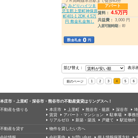
ＪＲ高崎線本庄駅まで徒歩63分
アパート
4
.5
万円
賃料：
共益費：
3,000 円
入居可能時期：
即
並び替え：
表示
1
2
3
4
5
6
前のページ
本庄市・上里町・深谷市・熊谷市の不動産賃貸はリングスへ！
不動産を借りる
本庄市
上里町
熊谷市・籠原
深谷市
埼
賃貸
アパート・マンション
駐車場
事務
リアルゼロ
新築・築浅
戸建て
駅近物件
不動産を貸す
物件を貸したい方へ
会社情報
会社案内
お問い合せ
個人情報保護方針