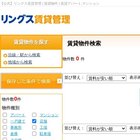
【公式】リングス賃貸管理 | 賃貸物件 | 賃貸アパート,マンション
賃貸物件を探す
賃貸物件検索
沿線・駅から検索
0
物件数
件
地域から検索
並び替え：
表示
0
物件数
件
物件種別
アパート
マンション
一戸建て
店舗
事務所
工場
並び替え：
表示
倉庫
駐車場