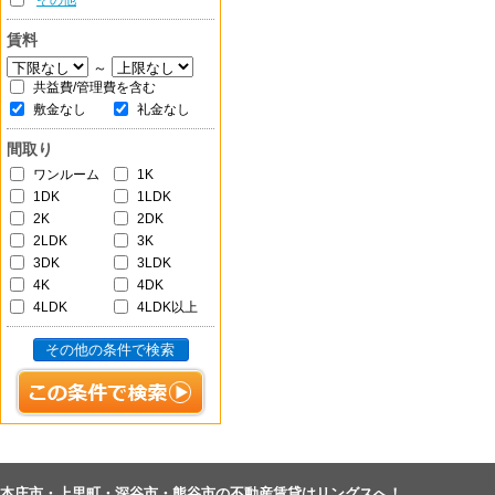
その他
賃料
～
共益費/管理費を含む
敷金なし
礼金なし
間取り
ワンルーム
1K
1DK
1LDK
2K
2DK
2LDK
3K
3DK
3LDK
4K
4DK
4LDK
4LDK以上
その他の条件で検索
本庄市・上里町・深谷市・熊谷市の不動産賃貸はリングスへ！