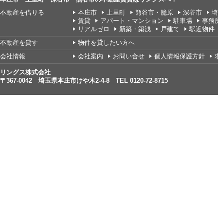
不動産を借りる
本庄市
上里町
熊谷市・籠原
深谷市
埼
賃貸
アパート・マンション
駐車場
事務
リアルゼロ
新築・築浅
戸建て
駅近物件
不動産を貸す
物件を貸したい方へ
会社情報
会社案内
お問い合せ
個人情報保護方針
リングス株式会社
〒367-0042 埼玉県本庄市けや木2-4-8 TEL 0120-72-8715