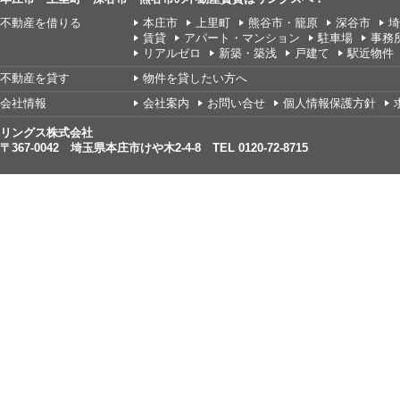
不動産を借りる
本庄市
上里町
熊谷市・籠原
深谷市
埼
賃貸
アパート・マンション
駐車場
事務
リアルゼロ
新築・築浅
戸建て
駅近物件
不動産を貸す
物件を貸したい方へ
会社情報
会社案内
お問い合せ
個人情報保護方針
リングス株式会社
〒367-0042 埼玉県本庄市けや木2-4-8 TEL 0120-72-8715