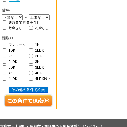
その他
賃料
～
共益費/管理費を含む
敷金なし
礼金なし
間取り
ワンルーム
1K
1DK
1LDK
2K
2DK
2LDK
3K
3DK
3LDK
4K
4DK
4LDK
4LDK以上
その他の条件で検索
本庄市・上里町・深谷市・熊谷市の不動産賃貸はリングスへ！