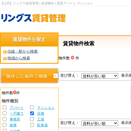
【公式】リングス賃貸管理 | 賃貸物件 | 賃貸アパート,マンション
賃貸物件を探す
賃貸物件検索
沿線・駅から検索
0
地域から検索
物件数
件
並び替え：
表示
0
物件数
件
物件種別
アパート
マンション
一戸建て
店舗
事務所
工場
並び替え：
表示
倉庫
駐車場