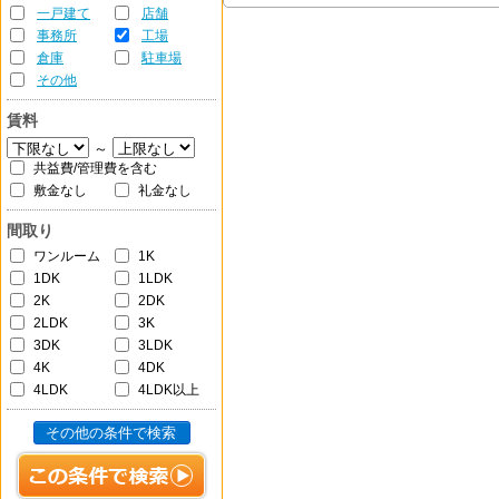
一戸建て
店舗
事務所
工場
倉庫
駐車場
その他
賃料
～
共益費/管理費を含む
敷金なし
礼金なし
間取り
ワンルーム
1K
1DK
1LDK
2K
2DK
2LDK
3K
3DK
3LDK
4K
4DK
4LDK
4LDK以上
その他の条件で検索