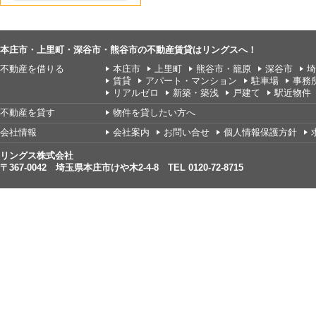
本庄市・上里町・深谷市・熊谷市の不動産賃貸はリングスへ！
不動産を借りる
本庄市
上里町
熊谷市・籠原
深谷市
埼
賃貸
アパート・マンション
駐車場
事務
リアルゼロ
新築・築浅
戸建て
駅近物件
不動産を貸す
物件を貸したい方へ
会社情報
会社案内
お問い合せ
個人情報保護方針
リングス株式会社
〒367-0042 埼玉県本庄市けや木2-4-8 TEL 0120-72-8715