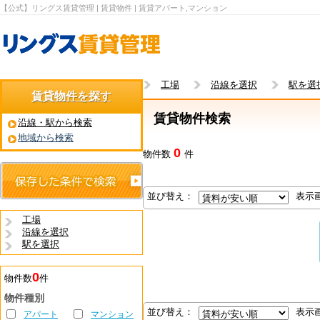
【公式】リングス賃貸管理 | 賃貸物件 | 賃貸アパート,マンション
工場
沿線を選択
駅を選
賃貸物件を探す
賃貸物件検索
沿線・駅から検索
地域から検索
0
物件数
件
並び替え：
表示
工場
沿線を選択
駅を選択
0
物件数
件
物件種別
並び替え：
表示
アパート
マンション