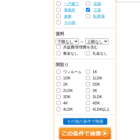
一戸建て
店舗
事務所
工場
倉庫
駐車場
その他
賃料
～
共益費/管理費を含む
敷金なし
礼金なし
間取り
ワンルーム
1K
1DK
1LDK
2K
2DK
2LDK
3K
3DK
3LDK
4K
4DK
4LDK
4LDK以上
その他の条件で検索