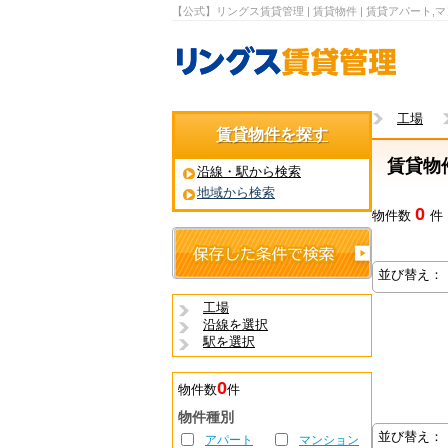
【公式】リングス賃貸管理 | 賃貸物件 | 賃貸アパート,
工場
賃貸物件を探す
賃貸物
沿線・駅から検索
地域から検索
0
物件数
件
並び替え：
工場
沿線を選択
駅を選択
0
物件数
件
物件種別
並び替え：
アパート
マンション