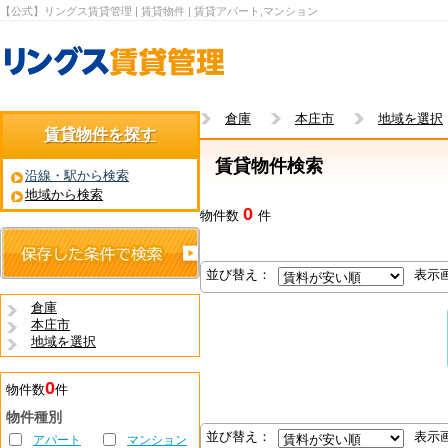
【公式】リングス賃貸管理 | 賃貸物件 | 賃貸アパート,マンション
倉庫
本庄市
地域を選択
賃貸物件を探す
賃貸物件検索
沿線・駅から検索
地域から検索
0
物件数
件
並び替え：
表示
倉庫
本庄市
地域を選択
0
物件数
件
物件種別
並び替え：
表示
アパート
マンション