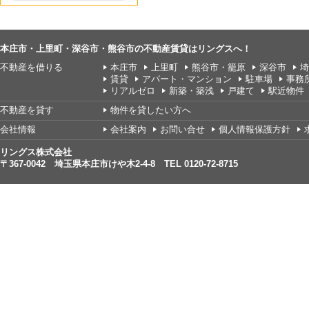
本庄市・上里町・深谷市・熊谷市の不動産賃貸はリングスへ！
不動産を借りる
本庄市
上里町
熊谷市・籠原
深谷市
埼
賃貸
アパート・マンション
駐車場
事務
リアルゼロ
新築・築浅
戸建て
駅近物件
不動産を貸す
物件を貸したい方へ
会社情報
会社案内
お問い合せ
個人情報保護方針
リングス株式会社
〒367-0042 埼玉県本庄市けや木2-4-8 TEL 0120-72-8715