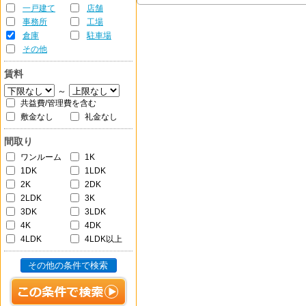
一戸建て
店舗
事務所
工場
倉庫
駐車場
その他
賃料
～
共益費/管理費を含む
敷金なし
礼金なし
間取り
ワンルーム
1K
1DK
1LDK
2K
2DK
2LDK
3K
3DK
3LDK
4K
4DK
4LDK
4LDK以上
その他の条件で検索