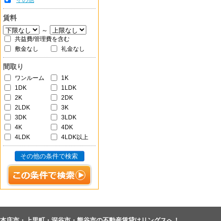
その他
賃料
～
共益費/管理費を含む
敷金なし
礼金なし
間取り
ワンルーム
1K
1DK
1LDK
2K
2DK
2LDK
3K
3DK
3LDK
4K
4DK
4LDK
4LDK以上
その他の条件で検索
本庄市・上里町・深谷市・熊谷市の不動産賃貸はリングスへ！