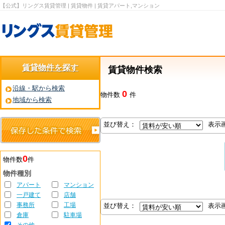
【公式】リングス賃貸管理 | 賃貸物件 | 賃貸アパート,マンション
賃貸物件を探す
賃貸物件検索
沿線・駅から検索
0
物件数
件
地域から検索
並び替え：
表示
0
物件数
件
物件種別
アパート
マンション
一戸建て
店舗
事務所
工場
並び替え：
表示
倉庫
駐車場