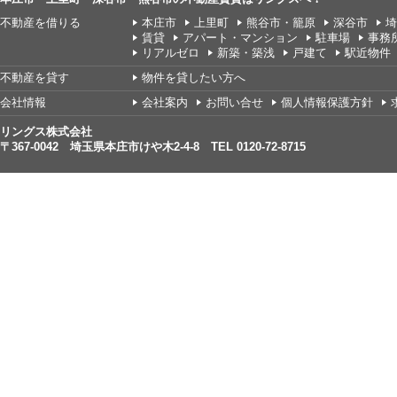
不動産を借りる
本庄市
上里町
熊谷市・籠原
深谷市
埼
賃貸
アパート・マンション
駐車場
事務
リアルゼロ
新築・築浅
戸建て
駅近物件
不動産を貸す
物件を貸したい方へ
会社情報
会社案内
お問い合せ
個人情報保護方針
リングス株式会社
〒367-0042 埼玉県本庄市けや木2-4-8 TEL 0120-72-8715